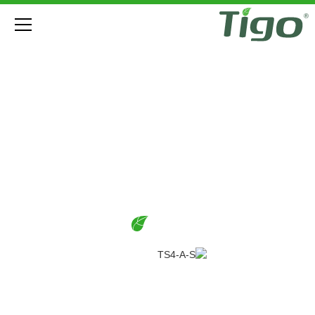
בטיחות
TS4-A פלקס MLPE
הורדות