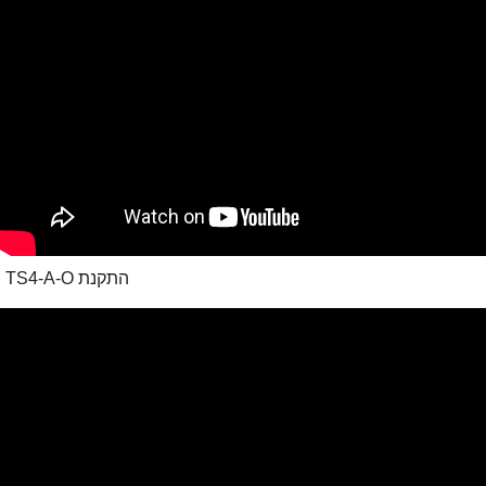
התקנת TS4-A-O