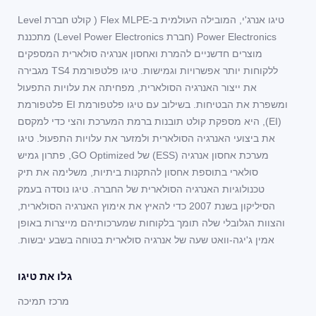
טיגו אנרג'י, המובילה העולמית ב-Flex MLPE ( קולט חברת Level
Power Electronics (חברת Level Power Electronics) מתכננת
מוצרים חדשניים להמרת ואחסון אנרגיה סולארית המספקים
ללקוחות יותר אפשרויות וגמישות. טיגו פלטפורמת TS4 מגבירה
את ייצור האנרגיה הסולארית, מפחיתה את עלויות התפעול
ומשפרת את הבטיחות. בשילוב עם טיגו פלטפורמת EI פלטפורמת
(EI), היא מספקת קולט תובנות ברמת המערכת והצי כדי למקסם
את ביצועי האנרגיה הסולארית ולמזער את עלויות התפעול. טיגו
מערכת אחסון אנרגיה (ESS) של GO Optimized, פתרון גמיש
סולארי בתוספת אחסון להתקנות ביתיות, משלימה את תיק
טכנולוגיות האנרגיה הסולארית של החברה. טיגו נוסדה בעמק
הסיליקון בשנת 2007 כדי להאיץ את אימוץ האנרגיה הסולארית,
והצוות הגלובלי שלה תומך בלקוחות שמערכותיהם מייצרות באופן
אמין ג'יגה-וואט שעה של אנרגיה סולארית בטוחה בשבע יבשות.
גלו את טיגו
מרכז תמיכה