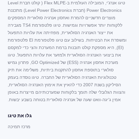
טיגו אנרג'י, המובילה העולמית ב-Flex MLPE ( קולט חברת Level
Power Electronics (חברת Level Power Electronics) מתכננת
מוצרים חדשניים להמרת ואחסון אנרגיה סולארית המספקים
ללקוחות יותר אפשרויות וגמישות. טיגו פלטפורמת TS4 מגבירה
את ייצור האנרגיה הסולארית, מפחיתה את עלויות התפעול
ומשפרת את הבטיחות. בשילוב עם טיגו פלטפורמת EI פלטפורמת
(EI), היא מספקת קולט תובנות ברמת המערכת והצי כדי למקסם
את ביצועי האנרגיה הסולארית ולמזער את עלויות התפעול. טיגו
מערכת אחסון אנרגיה (ESS) של GO Optimized, פתרון גמיש
סולארי בתוספת אחסון להתקנות ביתיות, משלימה את תיק
טכנולוגיות האנרגיה הסולארית של החברה. טיגו נוסדה בעמק
הסיליקון בשנת 2007 כדי להאיץ את אימוץ האנרגיה הסולארית,
והצוות הגלובלי שלה תומך בלקוחות שמערכותיהם מייצרות באופן
אמין ג'יגה-וואט שעה של אנרגיה סולארית בטוחה בשבע יבשות.
גלו את טיגו
מרכז תמיכה