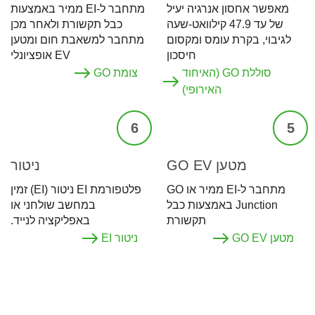
מאפשר אחסון אנרגיה יעיל
מתחבר ל-EI ממיר באמצעות
של עד 47.9 קילוואט-שעה
כבל תקשורת ולאחר מכן
לגיבוי, בקרת עומס ומקסום
מתחבר למשאבת חום ומטען
חיסכון
EV אופציונלי
סוללת GO (האיחוד
צומת GO
האירופי)
6
5
מטען GO EV
ניטור
מתחבר ל-EI ממיר או GO
פלטפורמת EI ניטור (EI) זמין
Junction באמצעות כבל
במחשב שולחני או
תקשורת
באפליקציה לנייד.
מטען GO EV
ניטור EI