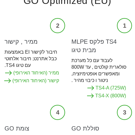
GO Optimized (EU)
2
1
TS4 פלקס MLPE
ממיר , קישור
מבית טיגו
חיבור לקישור EI באמצעות
כבל אתרנט; חיבור אלחוטי
לעבוד עם כל מערכת
עם טיגו TS4.
סולארית קולטים , עד 800W
ממיר (האיחוד האירופי)
ומאפשרים אופטימיזציה,
ניטור ו כיבוי מהיר .
קישור (האיחוד האירופי)
TS4-A (725W)
TS4-X (800W)
4
3
סוללת GO
צומת GO