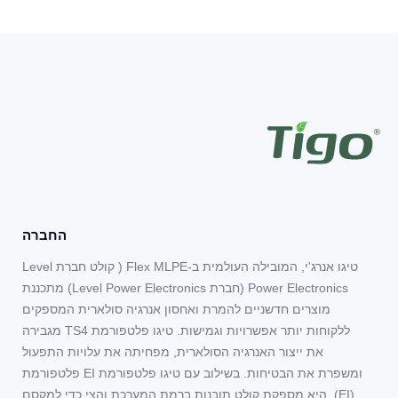
החברה
טיגו אנרג'י, המובילה העולמית ב-Flex MLPE ( קולט חברת Level
Power Electronics (חברת Level Power Electronics) מתכננת
מוצרים חדשניים להמרת ואחסון אנרגיה סולארית המספקים
ללקוחות יותר אפשרויות וגמישות. טיגו פלטפורמת TS4 מגבירה
את ייצור האנרגיה הסולארית, מפחיתה את עלויות התפעול
ומשפרת את הבטיחות. בשילוב עם טיגו פלטפורמת EI פלטפורמת
(EI), היא מספקת קולט תובנות ברמת המערכת והצי כדי למקסם