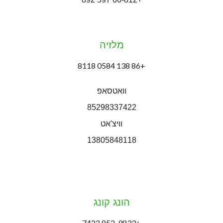
מלזיה
+86 138 0584 8118
וואטסאפ
85298337422
וויצ'אט
13805848118
הונג קונג
+852-9833 7422