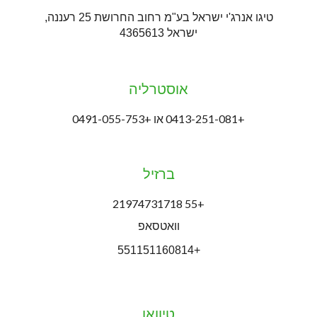
טיגו אנרג'י ישראל בע"מ רחוב החרושת 25 רעננה,
ישראל 4365613
אוסטרליה
+0413-251-081 או +0491-055-753
ברזיל
+55 21974731718
וואטסאפ
+551151160814
טיוואן