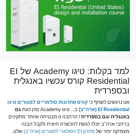
למד בקלות: טיגו Academy של EI
Residential קורס עכשיו באנגלית
ובספרדית
אנו נרגשים לשתף כי
קורס פתרונות סולאריים למגורים טיגו
EI Residential (ארה"ב)
ב... טיגו Academy זמין כעת
גם
באנגלית וגם בספרדית
! הרחבה זו מבטיחה שיותר מתקינים
ברחבי ארה"ב יוכלו לגשת להכשרה חיונית ולקבל הבנה
מעמיקה יותר של
פתרון EI הסולארי למגורים (ארה"ב)
שלנו.