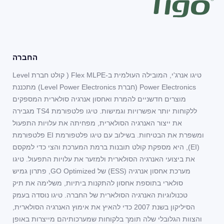
החברה
טיגו אנרג'י, המובילה העולמית ב-Flex MLPE ( קולט חברת Level
Power Electronics (חברת Level Power Electronics) מתכננת
מוצרים חדשניים להמרת ואחסון אנרגיה סולארית המספקים
ללקוחות יותר אפשרויות וגמישות. טיגו פלטפורמת TS4 מגבירה
את ייצור האנרגיה הסולארית, מפחיתה את עלויות התפעול
ומשפרת את הבטיחות. בשילוב עם טיגו פלטפורמת EI פלטפורמת
(EI), היא מספקת קולט תובנות ברמת המערכת והצי כדי למקסם
את ביצועי האנרגיה הסולארית ולמזער את עלויות התפעול. טיגו
מערכת אחסון אנרגיה (ESS) של GO Optimized, פתרון גמיש
סולארי בתוספת אחסון להתקנות ביתיות, משלימה את תיק
טכנולוגיות האנרגיה הסולארית של החברה. טיגו נוסדה בעמק
הסיליקון בשנת 2007 כדי להאיץ את אימוץ האנרגיה הסולארית,
והצוות הגלובלי שלה תומך בלקוחות שמערכותיהם מייצרות באופן